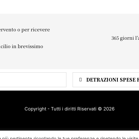
ervento o per ricevere
365 giorni l
cilio in brevissimo
DETRAZIONI SPESE 
Copyright - Tutti i diritti Riservati © 2026
za più pertinente ricordando le tue preferenze e ripetendo le visite