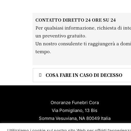
CONTATTO DIRETTO 24 ORE SU 24
Per qualsiasi informazione, richiesta di int
un preventivo gratuito.
Un nostro consulente ti raggiungerà a domi
tempo.
COSA FARE IN CASO DI DECESSO
Onoranze Funebri Cora
Via Pomigliano, 13 Bis
Somma Vesuviana, NA 80049 Italia
P.ta iva: 06813671218
Utilizziamo i cookie sul nostro sito Web per offrirti l'esperien